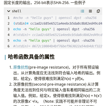
固定长度的输出，256 bit表示SHA-256. 一些例子
shell
#echo -n "hello guys" | openssl dgst -sha256
(
stdin
)=
echo
 -n 
"hello guys"
|
#(stdin)= cc1ad2c685e6521a4eebcb5da8c8b82ed49cd4a
echo
 -n 
"hella guys"
|
#(stdin)= 0672c10004b4bf76bef963022a54eb4dcf322a1
哈希函数具备的属性
原像抗性
(pre-image resistance)，对于所有预设输
出，从计算角度应无法找到符合输入哈希的输出。例
如，给定y，使得很难找到满足h(x) = y的x。
次原像抗性(second pre-image resistance) 从计算
角度无法找到任何与特定输入值有着相同输出的二次
输入值。例如，给定x，使得很难找到满足h(x) = h(x′)
的次原像x′ ≠ x。（Note: 实践不可能并非理论不可