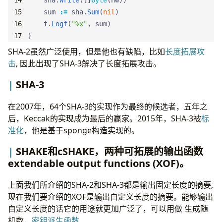
sha
.
Write
([]
byte
(
hw
))
sum
:=
sha
.
Sum
(
nil
)
t
.
Logf
(
"%x"
,
sum
)
}
SHA-2虽然广泛使用，但是他也有缺陷，比如
长度拓展攻
击
, 因此出现了SHA-3解决了长度拓展攻击。
SHA-3
在2007年，64个SHA-3的实现作为最终的候选者，五年之
后，Keccak的实现成为最后的赢家。2015年，SHA-3被
标
准化
，他是基于sponge构造实现的。
SHAKE和cSHAKE，两种可拓展的输出函数
extendable output functions (XOF)。
上面我们所介绍的SHA-2和SHA-3都是输出固定长度的摘要,
现在我们要介绍的XOF是输出自定义长度的摘要。能够输出
自定义长度的话它的用途就更加广泛了，可以用做 生成随
机数，
密钥派生函数