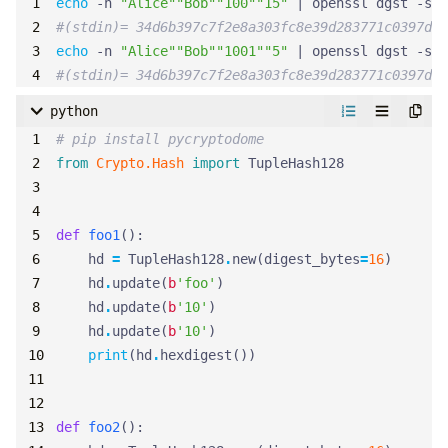
echo
 -n 
"Alice""Bob""100""15"
|
#(stdin)= 34d6b397c7f2e8a303fc8e39d283771c0397dad
echo
 -n 
"Alice""Bob""1001""5"
|
#(stdin)= 34d6b397c7f2e8a303fc8e39d283771c0397dad
python
# pip install pycryptodome
from
Crypto.Hash
import
TupleHash128
def
foo1
():
hd
=
TupleHash128
.
new
(
digest_bytes
=
16
)
hd
.
update
(
b
'foo'
)
hd
.
update
(
b
'10'
)
hd
.
update
(
b
'10'
)
print
(
hd
.
hexdigest
())
def
foo2
():