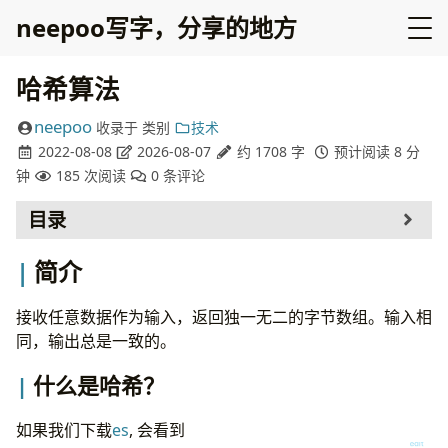
neepoo写字，分享的地方
哈希算法
neepoo
收录于
类别
技术
2022-08-08
2026-08-07
约 1708 字
预计阅读 8 分
钟
185
次阅读
0
条评论
目录
简介
简介
什么是哈希？
哈希函数具备的属性
接收任意数据作为输入，返回独一无二的字节数组。输入相
hash 实践
同，输出总是一致的。
commitment scheme
子资源完整性Subresource integrity
什么是哈希？
BitTorrent
TOR
如果我们下载
es
, 会看到