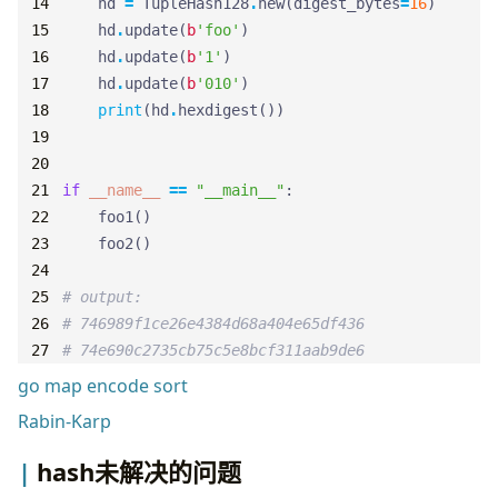
hd
=
TupleHash128
.
new
(
digest_bytes
=
16
)
hd
.
update
(
b
'foo'
)
hd
.
update
(
b
'1'
)
hd
.
update
(
b
'010'
)
print
(
hd
.
hexdigest
())
if
__name__
==
"__main__"
:
foo1
()
foo2
()
# output:
# 746989f1ce26e4384d68a404e65df436
# 74e690c2735cb75c5e8bcf311aab9de6
go map encode sort
Rabin-Karp
hash未解决的问题