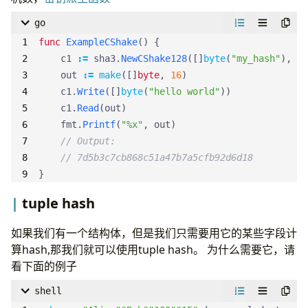
go
func
ExampleCShake
()
{
c1
:=
sha3
.
NewCShake128
([]
byte
(
"my_hash"
),
ni
out
:=
make
([]
byte
,
16
)
c1
.
Write
([]
byte
(
"hello world"
))
c1
.
Read
(
out
)
fmt
.
Printf
(
"%x"
,
out
)
// Output:
// 7d5b3c7cb868c51a47b7a5cfb92d6d18
}
tuple hash
如果我们有一个结构体，但是我们只需要用它的某些字段计
算hash,那我们就可以使用tuple hash。 为什么需要它，请
看下面的例子
shell